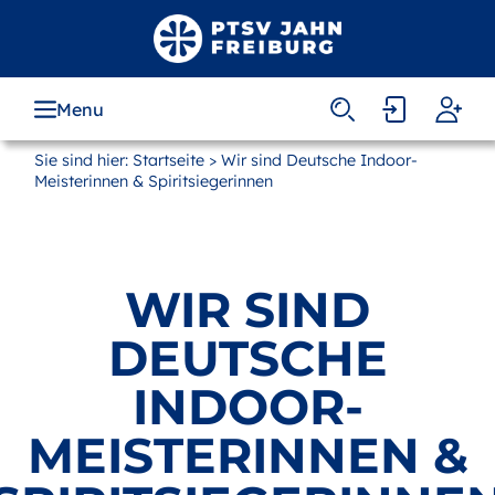
Zum
Hauptinhalt
springen
Menu
MAIN
NAVIGATION
Sie sind hier:
Startseite
> Wir sind Deutsche Indoor-
Meisterinnen & Spiritsiegerinnen
WIR SIND
DEUTSCHE
INDOOR-
MEISTERINNEN &