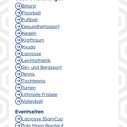
Billard
Floorball
Fußball
Gesund­heitssport
Kegeln
Kraftraum
Kyudo
Lacrosse
Leichtathletik
Ski- und Bergsport
Tennis
Tischtennis
Turnen
Ultimate Frisbee
Volleyball
Eventseiten
Lacrosse 3SamCup
Tote Mann Berglauf