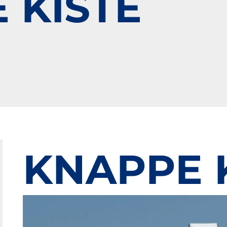
 KISTE
KNAPPE 
Bild