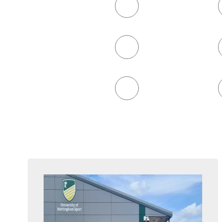
- Alle -
Billard
Kegeln
Kraftraum
Ski- und Bergsport
Tennis