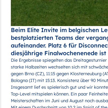
Beim Elite Invite im belgischen Le
bestplatzierten Teams der verga
aufeinander. Platz 6 für Disconnec
diesjährige Finalwochenenede ist 
Die Ergebnisse spiegelten das Dreitagesturnier 
starke Halbzeiten wechselten sich mit schwächer
gegen Brno (CZ), 11:15 gegen Klosterneuburg (A
Bologna (IT) mit 15:13. Konsistenz über 90 Min
Insgesamt lief es spielerisch gut und wir konnt
Top-Level mitspielen können. Ein paar Feinheit
Meisterschaften im Juni und August noch ausb
Mit einem Durchschnitt von 10,2 im Spirit of th