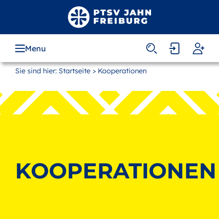
Zum
Hauptinhalt
springen
Menu
MAIN
NAVIGATION
Sie sind hier:
Startseite
> Kooperationen
KOOPERATIONEN