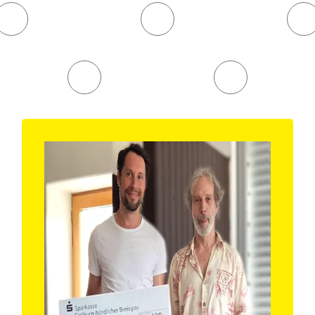
Tischtennis
Tote Mann Berg
Ultimate Frisbee
Volleyball