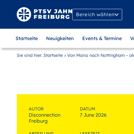
Zum
Hauptinhalt
Bereich wählen
springen
MAIN
Startseite
Neuigkeiten
Events & Termine
V
NAVIGATION
Sie sind hier:
Startseite
> Von Mainz nach Nottingham – als
AUTOR
DATUM
Disconnection
7 June 2026
Freiburg
ABTEILUNG
LESEZEIT