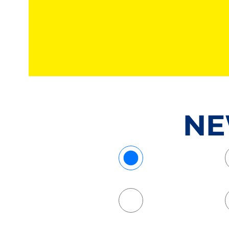
NE
- Alle -
Billard
Kegeln
Kraftraum