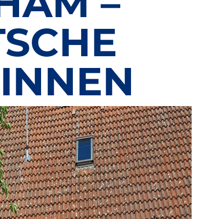
HAM –
TSCHE
*INNEN