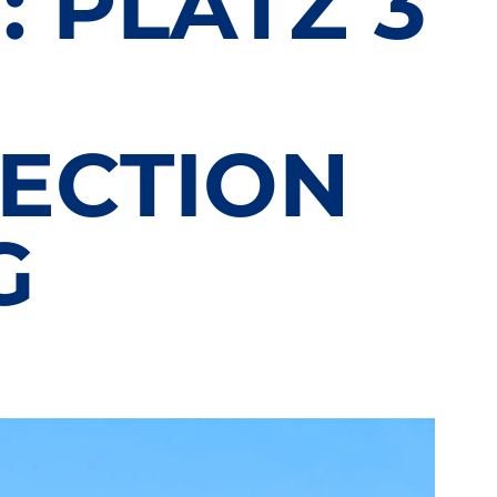
: PLATZ 3
ECTION
G