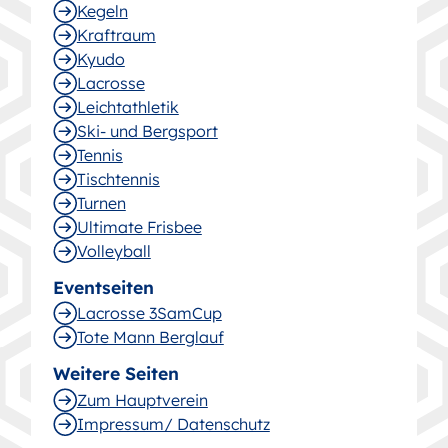
Kegeln
Kraftraum
Kyudo
Lacrosse
Leichtathletik
Ski- und Bergsport
Tennis
Tischtennis
Turnen
Ultimate Frisbee
Volleyball
Eventseiten
Lacrosse 3SamCup
Tote Mann Berglauf
Weitere Seiten
Zum Hauptverein
Impressum/ Datenschutz