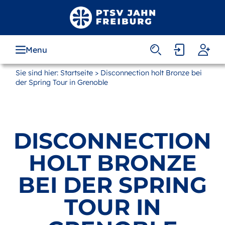
Zum
Hauptinhalt
springen
Menu
MAIN
NAVIGATION
Sie sind hier:
Startseite
> Disconnection holt Bronze bei
der Spring Tour in Grenoble
DISCONNECTION
HOLT BRONZE
BEI DER SPRING
TOUR IN