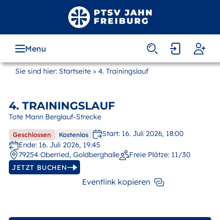
Zum
Hauptinhalt
springen
Menu
MAIN
NAVIGATION
Sie sind hier:
Startseite
> 4. Trainingslauf
4. TRAININGSLAUF
Tote Mann Berglauf-Strecke
Start: 16. Juli 2026, 18:00
Geschlossen
Kostenlos
Ende: 16. Juli 2026, 19:45
79254 Ober­ried, Gold­berg­halle
Freie Plätze:
11/30
JETZT BUCHEN
Eventlink kopieren