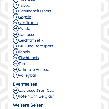
Fußball
Gesund­heitssport
Kegeln
Kraftraum
Kyudo
Lacrosse
Leichtathletik
Ski- und Bergsport
Tennis
Tischtennis
Turnen
Ultimate Frisbee
Volleyball
Eventseiten
Lacrosse 3SamCup
Tote Mann Berglauf
Weitere Seiten