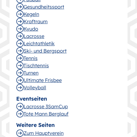
Gesund­heitssport
Kegeln
Kraftraum
Kyudo
Lacrosse
Leichtathletik
Ski- und Bergsport
Tennis
Tischtennis
Turnen
Ultimate Frisbee
Volleyball
Eventseiten
Lacrosse 3SamCup
Tote Mann Berglauf
Weitere Seiten
Zum Hauptverein