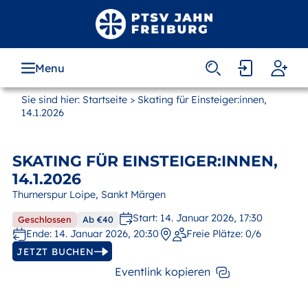
Zum
Hauptinhalt
springen
Menu
MAIN
NAVIGATION
Sie sind hier:
Startseite
> Skating für Einsteiger:innen,
14.1.2026
SKATING FÜR EINSTEIGER:INNEN,
14.1.2026
Thurnerspur Loipe, Sankt Märgen
Start: 14. Januar 2026, 17:30
Geschlossen
Ab €40
Ende: 14. Januar 2026, 20:30
Freie Plätze:
0/6
JETZT BUCHEN
Eventlink kopieren