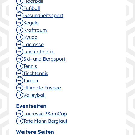
Floorball
Fußball
Gesund­heitssport
Kegeln
Kraftraum
Kyudo
Lacrosse
Leichtathletik
Ski- und Bergsport
Tennis
Tischtennis
Turnen
Ultimate Frisbee
Volleyball
Eventseiten
Lacrosse 3SamCup
Tote Mann Berglauf
Weitere Seiten