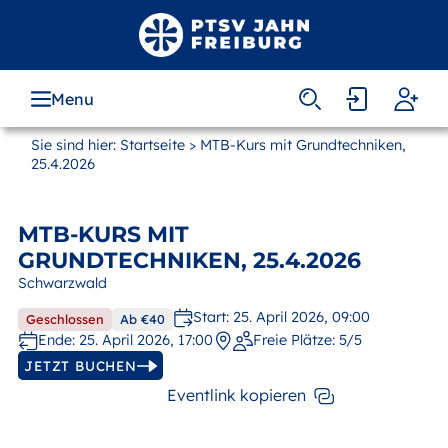
Zum
Hauptinhalt
springen
Menu
MAIN
NAVIGATION
Sie sind hier:
Startseite
> MTB-Kurs mit Grundtechniken,
25.4.2026
MTB-KURS MIT
GRUNDTECHNIKEN, 25.4.2026
Schwarzwald
Start: 25. April 2026, 09:00
Geschlossen
Ab €40
Ende: 25. April 2026, 17:00
Freie Plätze:
5/5
JETZT BUCHEN
Eventlink kopieren