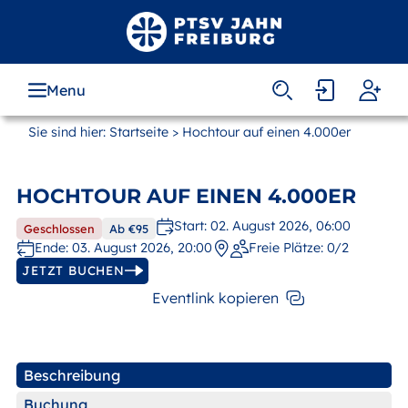
Zum
Hauptinhalt
springen
Menu
MAIN
NAVIGATION
Sie sind hier:
Startseite
> Hochtour auf einen 4.000er
HOCHTOUR AUF EINEN 4.000ER
Start: 02. August 2026, 06:00
Geschlossen
Ab €95
Ende: 03. August 2026, 20:00
Freie Plätze:
0/2
JETZT BUCHEN
Eventlink kopieren
Beschreibung
Buchung