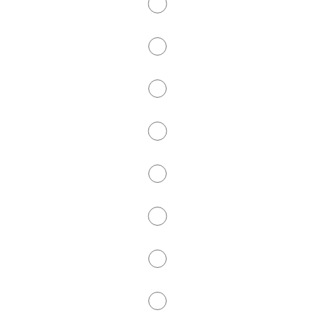
Floorball
Fußball
Gesundheitssport
Kegeln
Kraftraum
Kyudo
Lacrosse