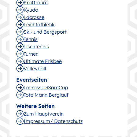
Kraftraum
Kyudo
Lacrosse
Leichtathletik
Ski- und Bergsport
Tennis
Tischtennis
Turnen
Ultimate Frisbee
Volleyball
Eventseiten
Lacrosse 3SamCup
Tote Mann Berglauf
Weitere Seiten
Zum Hauptverein
Impressum/ Datenschutz