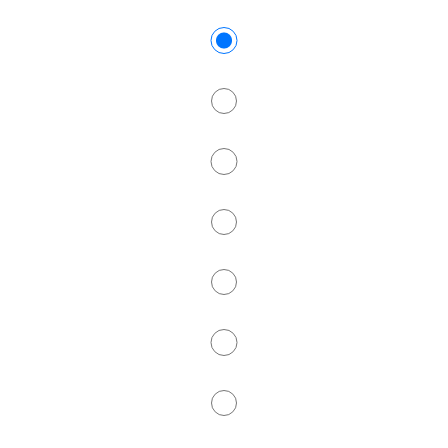
Leichtathletik
Ski- und Bergsport
Tennis
Tischtennis
Tote Mann Berglauf
Turnen
Ultimate Frisbee
Volleyball