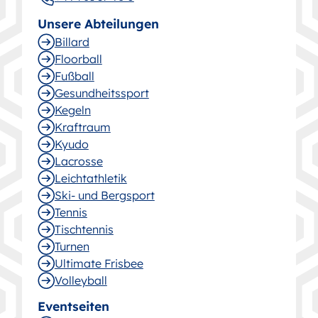
Unsere Abteilungen
Billard
Floorball
Fußball
Gesund­heitssport
Kegeln
Kraftraum
Kyudo
Lacrosse
Leichtathletik
Ski- und Bergsport
Tennis
Tischtennis
Turnen
Ultimate Frisbee
Volleyball
Eventseiten