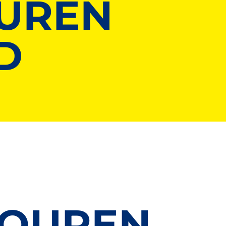
UREN
D
TOUREN