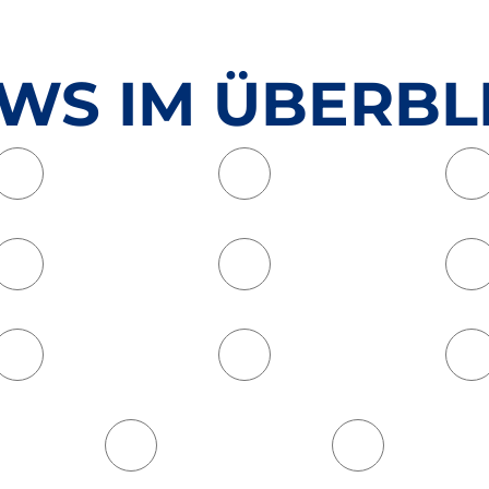
WS IM ÜBERBL
Floorball
Fußball
Kyudo
Lacrosse
Tischtennis
Tote Mann Berg