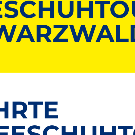
ESCHUHTO
HWARZWAL
HRTE
EESCHUH