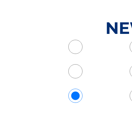
NE
- Alle -
Billard
Kegeln
Kraftraum
Ski- und Bergsport
Tennis