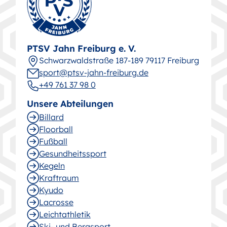
PTSV Jahn Freiburg e. V.
Schwarz­wald­straße 187-189 79117 Freiburg
sport@ptsv-jahn-freiburg.de
+49 761 37 98 0
Unsere Abteilungen
Billard
Floorball
Fußball
Gesund­heitssport
Kegeln
Kraftraum
Kyudo
Lacrosse
Leichtathletik
Ski- und Bergsport