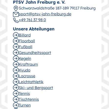
PTSV Jahn Freiburg e. V.
Schwarz­wald­straße 187-189 79117 Freiburg
sport@ptsv-jahn-freiburg.de
+49 761 37 98 0
Unsere Abteilungen
Billard
Floorball
Fußball
Gesund­heitssport
Kegeln
Kraftraum
Kyudo
Lacrosse
Leichtathletik
Ski- und Bergsport
Tennis
Tischtennis
Turnen