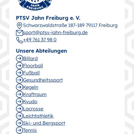
PTSV Jahn Freiburg e. V.
Schwarz­wald­straße 187-189 79117 Freiburg
sport@ptsv-jahn-freiburg.de
+49 761 37 98 0
Unsere Abteilungen
Billard
Floorball
Fußball
Gesund­heitssport
Kegeln
Kraftraum
Kyudo
Lacrosse
Leichtathletik
Ski- und Bergsport
Tennis