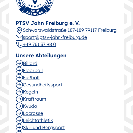
PTSV Jahn Freiburg e. V.
Schwarz­wald­straße 187-189 79117 Freiburg
sport@ptsv-jahn-freiburg.de
+49 761 37 98 0
Unsere Abteilungen
Billard
Floorball
Fußball
Gesund­heitssport
Kegeln
Kraftraum
Kyudo
Lacrosse
Leichtathletik
Ski- und Bergsport