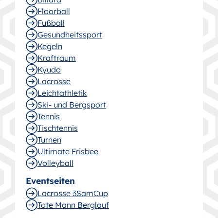
Floorball
Fußball
Gesund­heitssport
Kegeln
Kraftraum
Kyudo
Lacrosse
Leichtathletik
Ski- und Bergsport
Tennis
Tischtennis
Turnen
Ultimate Frisbee
Volleyball
Eventseiten
Lacrosse 3SamCup
Tote Mann Berglauf