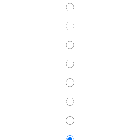
Kyudo
Lacrosse
Leichtathletik
Ski- und Bergsport
Tennis
Tischtennis
Tote Mann Berglauf