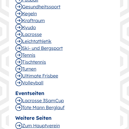
Gesund­heitssport
Kegeln
Kraftraum
Kyudo
Lacrosse
Leichtathletik
Ski- und Bergsport
Tennis
Tischtennis
Turnen
Ultimate Frisbee
Volleyball
Eventseiten
Lacrosse 3SamCup
Tote Mann Berglauf
Weitere Seiten
Zum Hauptverein