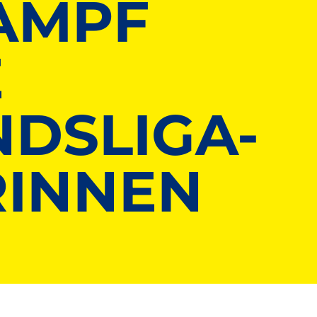
AMPF
E
DSLIGA-
RINNEN