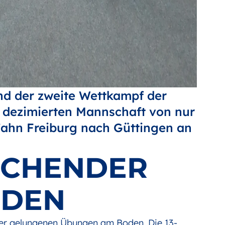
 der zweite Wettkampf der
rk dezimierten Mannschaft von nur
 Jahn Freiburg nach Güttingen an
ECHENDER
ODEN
er gelungenen Übungen am Boden. Die 13-