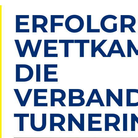
ERFOLGR
WETTKAM
DIE
VERBAND
TURNERI